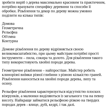
зробити виріб з дерева максимально красивим та практичним,
потрібно врахувати специфіку деревини та способи її
обробки. Різьблення та декор по дереву можна умовно
поділити на кілька типів:
Домова
Геометрична
Рельєфна
Об'ємна
Контурна
Домове різьблення по дереву відрізняється своєю
великомасштабністю, при цьому майстрам потрібні прості
інструменти – пила, сокира та долото. Для різьблення такого
типу використовують хвойні породи дерева.
Геометричне різьблення – найпростіше. Майстер робить
клинорізні виїмки різної глибини з різною кількістю граней.
Різьблення наноситься на хвойні породи дерева, липу та
осину.
Рельєфне різьблення характеризується відсутністю плоских
візерунків, а малюнки виділяються із загального тла на певну
висоту. Найкраще займатися рельєфною різкою на твердих
породах дерев - ялице, дубі, кедрі, і так далі.