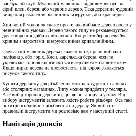
вас бук, або дуб. Муаровий малюнок з відливом вказує на
сірий клен, берези або червоне дерево. Така деревина чудовий
вибір для різьблення рослинних візерунків, або краєвидів.
Хвилястий малюнок скаже про те, що вибране дерево росло у
незвичайних умовах. Дерево такого типу не рекомендується
для створення дрібних візерунків. Якщо стовбур дерева був
кривим з наростами, візерунок вийде криволінійним.
Смугастий малюнок дерева скаже про те, що ви вибрали
палісандр, або горіх. Клен, карельська береза, ясен та
українська тополя відрізняються візерунком «пташине око».
Якщо нирки дерева не проростають, під корою з'являється
рисунок такого типу.
Купити деревину для різьблення можна в художніх салонах
або столярних магазинах. Липу можна придбати у теслярів.
Але вибір хорошої деревини, це ще не запорука успіху. Від
вибору інструментів залежить якість роботи різьбяра. Ось такі
нехитрі особливості різьблення по дереву. Як вибрати
правильні інструменти ми розповімо вам у наступній статті.
Навігація дописів