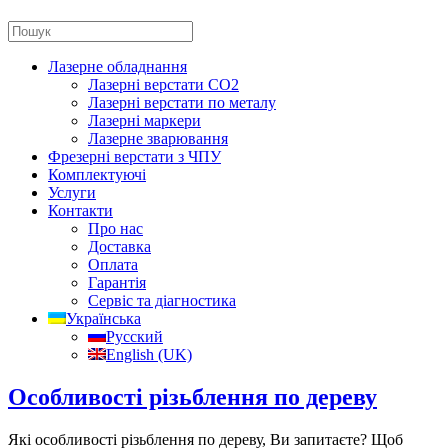
Лазерне обладнання
Лазерні верстати CO2
Лазерні верстати по металу
Лазерні маркери
Лазерне зварювання
Фрезерні верстати з ЧПУ
Комплектуючі
Услуги
Контакти
Про нас
Доставка
Оплата
Гарантія
Сервіс та діагностика
Українська
Русский
English (UK)
Особливості різьблення по дереву
Які особливості різьблення по дереву, Ви запитаєте? Щоб