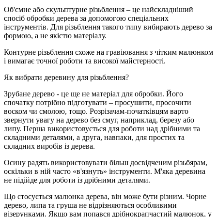
Об'ємне або скульптурне різьблення – це найскладніший
спосіб обробки дерева за допомогою спеціальних
інструментів. Для різьблення такого типу вибирають дерево за
формою, а не якістю матеріалу.
Контурне різьблення схоже на гравіювання з чітким малюнком
і вимагає точної роботи та високої майстерності.
Як вибрати деревину для різьблення?
Зрубане дерево - це ще не матеріал для обробки. Його
спочатку потрібно підготувати – просушити, просочити
воском чи смолою, тощо. Розрізачам-початківцям варто
звернути увагу на дерево без смуг, наприклад, березу або
липу. Перша використовується для роботи над дрібними та
складними деталями, а друга, навпаки, для простих та
складних виробів із дерева.
Осину радять використовувати більш досвідченим різьбярам,
оскільки в ній часто «в'язнуть» інструменти. М'яка деревина
не підійде для роботи із дрібними деталями.
Що стосується малюнка дерева, він може бути різним. Чорне
дерево, липа та груша не відрізняються особливими
візерунками. Якщо вам попався дрібнокрапчастий малюнок, у