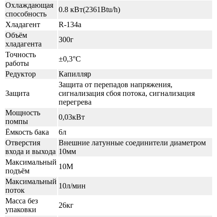
Охлаждающая
0.8 кВт(2361Btu/h)
способность
Хладагент
R-134a
Объём
300г
хладагента
Точность
±0,3°С
работы
Редуктор
Капилляр
Защита от перепадов напряжения,
Защита
сигнализация сбоя потока, сигнализация
перегрева
Мощность
0,03кВт
помпы
Ёмкость бака
6л
Отверстия
Внешние латунные соединители диаметром
входа и выхода
10мм
Максимальный
10М
подъём
Максимальный
10л/мин
поток
Масса без
26кг
упаковки