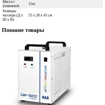
Масса с
31кг
упаковкой
Размеры
чиллера (Д х
55 х 28 х 43 см
Ш х В)
Похожие товары