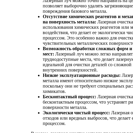
Лазерный луч можно точно направить на це
позволяет выборочно удалять загрязняющие
повреждения базового металла.
Отсутствие химических реагентов и меха
на поверхность металла:
Лазерная очистка
использования химических реагентов или 
воздействия, что делает ее экологически ч
процессом. Это особенно важно для очистк
чувствительных металлических поверхност
Возможность обработки сложных форм и
мест:
Лазерный луч можно легко направлят
труднодоступные места, что делает лазерну
идеальной для очистки деталей со сложной
внутренних поверхностей.
Низкие эксплуатационные расходы:
Лазер
металла имеют относительно низкие экспл
поскольку они не требуют специальных ра
химикатов.
Бесконтактный процесс:
Лазерная очистка
бесконтактным процессом, что устраняет р
поверхности металла.
Экологически чистый процесс:
Лазерная о
отходов или вредных выбросов, что делает 
процессом.