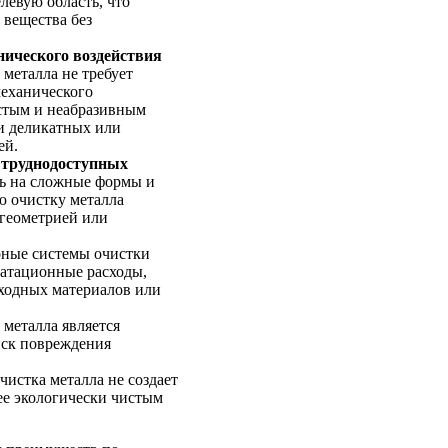
левую область, что
 вещества без
нического воздействия
 металла не требует
механического
истым и неабразивным
и деликатных или
ей.
 труднодоступных
ь на сложные формы и
ю очистку металла
 геометрией или
ные системы очистки
уатационные расходы,
сходных материалов или
 металла является
иск повреждения
чистка металла не создает
ее экологически чистым