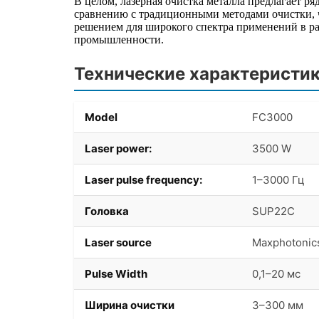
В целом, лазерная очистка металла предлагает р
сравнению с традиционными методами очистки, ч
решением для широкого спектра применений в р
промышленности.
Технические характеристи
Model
FC3000
Laser power:
3500 W
Laser pulse frequency:
1–3000 Гц
Головка
SUP22C
Laser source
Maxphotoni
Pulse Width
0,1–20 мс
Ширина очистки
3–300 мм