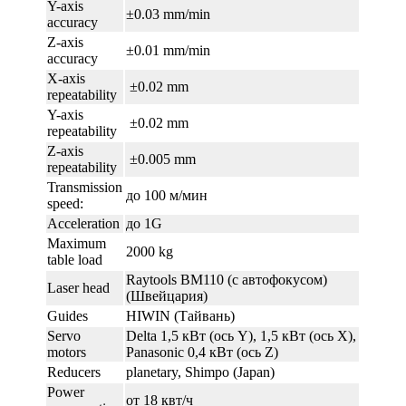
Y-axis
±0.03 mm/min
accuracy
Z-axis
±0.01 mm/min
accuracy
X-axis
±0.02 mm
repeatability
Y-axis
±0.02 mm
repeatability
Z-axis
±0.005 mm
repeatability
Transmission
до 100 м/мин
speed:
Acceleration
до 1G
Maximum
2000 kg
table load
Raytools BM110 (с автофокусом)
Laser head
(Швейцария)
Guides
HIWIN (Тайвань)
Servo
Delta 1,5 кВт (ось Y), 1,5 кВт (ось X),
motors
Panasonic 0,4 кВт (ось Z)
Reducers
planetary, Shimpo (Japan)
Power
от 18 квт/ч