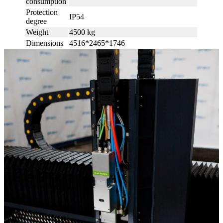
consumption
Protection
IP54
degree
Weight
4500 kg
Dimensions
4516*2465*1746