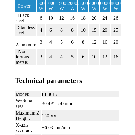
500
1000
1500
2000
3500
4000
6000
8000
Power
W
W
W
W
W
W
W
W
Black
6
10
12
16
18
20
24
26
steel
Stainless
4
6
8
8
10
15
20
25
steel
3
4
5
6
8
12
16
20
Aluminum
Non-
ferrous
3
4
4
5
6
10
12
16
metals
Technical parameters
Model:
FL3015
Working
3050*1550 mm
area
Maximum Z
150 мм
Height:
X-axis
±0.03 mm/min
accuracy